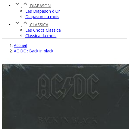


DIAPASON
Les Diapason d'Or
Diapason du mois


CLASSICA
Les Chocs Classica
Classica du mois
Accueil
AC DC : Back in black