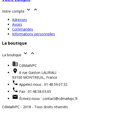


Votre compte
Adresses
Avoirs
Commandes
Informations personnelles
La boutique


La boutique

CdMailVPC

6 rue Gaston LAURIAU
93100 MONTREUIL,
France

Appelez-nous :
01.48.59.07.32

Fax :
01.48.58.03.05

Écrivez-nous :
contact@cdmailvpc.fr
CdMailVPC - 2018 - Tous droits réservés