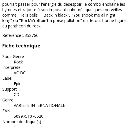
pourrait passer pour l'énergie du désespoir, le combo enchaîne les
hymnes et rajoute à son imposant palmarès quelques merveilles
comme ''Hells bells'', ''Back in black'', ''You shook me all night
long'' ou ''Rock'n'roll ain't a poise pollution'' qui feront bonne figure
au panthéon du rock.
Référence
535276C
Fiche technique
Sous-Genre
Rock
Interprete
AC DC
Label
Epic
Support
CD
Genre
VARIETE INTERNATIONALE
EAN
5099751076520
Nombre de disque(s)
1