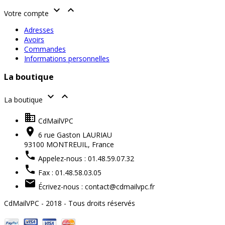


Votre compte
Adresses
Avoirs
Commandes
Informations personnelles
La boutique


La boutique

CdMailVPC

6 rue Gaston LAURIAU
93100 MONTREUIL,
France

Appelez-nous :
01.48.59.07.32

Fax :
01.48.58.03.05

Écrivez-nous :
contact@cdmailvpc.fr
CdMailVPC - 2018 - Tous droits réservés