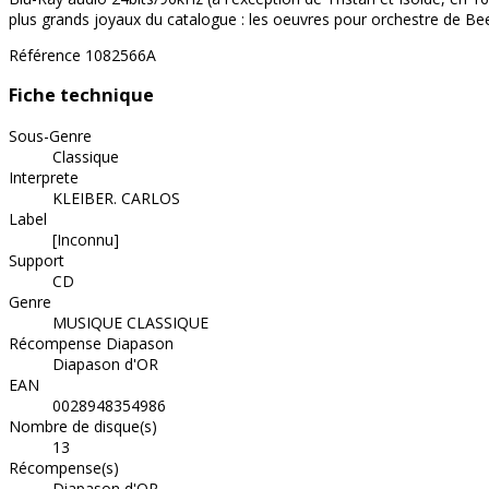
plus grands joyaux du catalogue : les oeuvres pour orchestre de Bee
Référence
1082566A
Fiche technique
Sous-Genre
Classique
Interprete
KLEIBER. CARLOS
Label
[Inconnu]
Support
CD
Genre
MUSIQUE CLASSIQUE
Récompense Diapason
Diapason d'OR
EAN
0028948354986
Nombre de disque(s)
13
Récompense(s)
Diapason d'OR