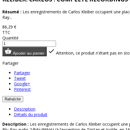
Résumé :
Les enregistrements de Carlos Kleiber occupent une place d
Ray...
86,29 €
TTC
Quantité


Attention, ce produit n'étant pas en sto
Ajouter au panier
Partager
Partager
Tweet
Google+
Pinterest
Description
Détails du produit
Description :
Les enregistrements de Carlos Kleiber occupent une pla
Blu-Ray audio 24bits/96kHz (à l'exception de Tristan et Isolde, en 16b