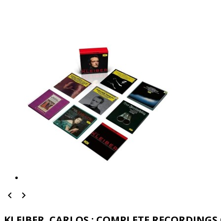


KLEIBER. CARLOS : COMPLETE RECORDIN