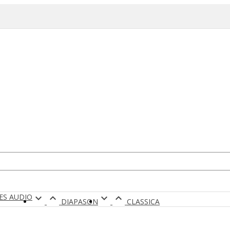
RES AUDIO




DIAPASON
CLASSICA