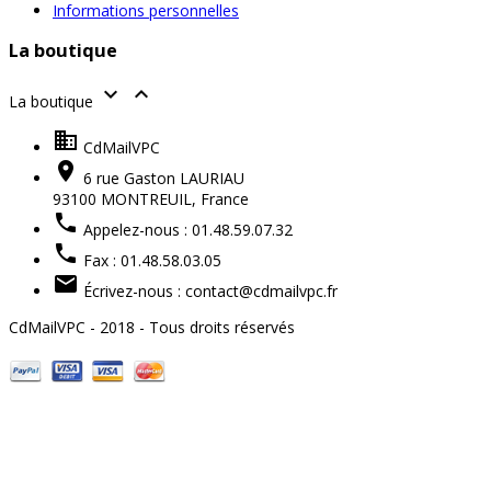
Informations personnelles
La boutique


La boutique

CdMailVPC

6 rue Gaston LAURIAU
93100 MONTREUIL,
France

Appelez-nous :
01.48.59.07.32

Fax :
01.48.58.03.05

Écrivez-nous :
contact@cdmailvpc.fr
CdMailVPC - 2018 - Tous droits réservés