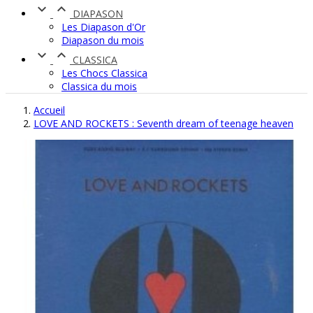


DIAPASON
Les Diapason d'Or
Diapason du mois


CLASSICA
Les Chocs Classica
Classica du mois
Accueil
LOVE AND ROCKETS : Seventh dream of teenage heaven