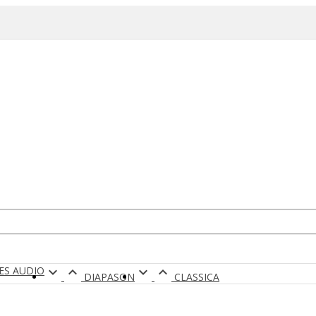
RES AUDIO




DIAPASON
CLASSICA