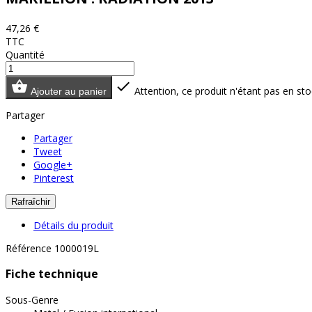
47,26 €
TTC
Quantité


Attention, ce produit n'étant pas en sto
Ajouter au panier
Partager
Partager
Tweet
Google+
Pinterest
Détails du produit
Référence
1000019L
Fiche technique
Sous-Genre