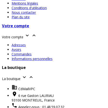
Mentions légales
Conditions d'utilisation
Nous contacter
Plan du site
Votre compte


Votre compte
Adresses
Avoirs
Commandes
Informations personnelles
La boutique


La boutique

CdMailVPC

6 rue Gaston LAURIAU
93100 MONTREUIL,
France

Appelez-nous :
01.48.59.07.32