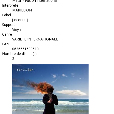
Metal / Fusion international
Interprete
MARILLION
Label
[Inconnu]
Support
Vinyle
Genre
VARIETE INTERNATIONALE
EAN
0636551599610
Nombre de disque(s)
2