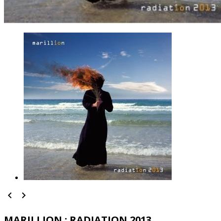


MARILLION : RADIATION 2013