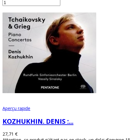
Aperçu rapide
KOZHUKHIN. DENIS :...
27,71 €
Attention, ce produit n'étant pas en stock, un delai d'environ 15