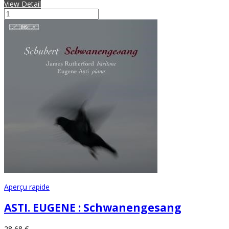
View Detail
Aperçu rapide
ASTI. EUGENE : Schwanengesang
28,68 €