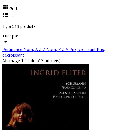

Grid

List
Il y a 513 produits.
Trier par :

Pertinence
Nom, A à Z
Nom, Z à A
Prix, croissant
Prix,
décroissant
Affichage 1-12 de 513 article(s)