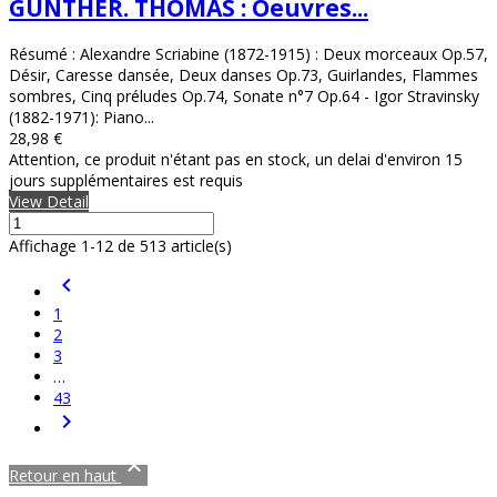
GUNTHER. THOMAS : Oeuvres...
Résumé : Alexandre Scriabine (1872-1915) : Deux morceaux Op.57,
Désir, Caresse dansée, Deux danses Op.73, Guirlandes, Flammes
sombres, Cinq préludes Op.74, Sonate n°7 Op.64 - Igor Stravinsky
(1882-1971): Piano...
28,98 €
Attention, ce produit n'étant pas en stock, un delai d'environ 15
jours supplémentaires est requis
View Detail
Affichage 1-12 de 513 article(s)

1
2
3
…
43


Retour en haut