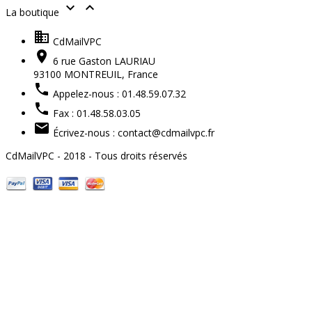


La boutique

CdMailVPC

6 rue Gaston LAURIAU
93100 MONTREUIL,
France

Appelez-nous :
01.48.59.07.32

Fax :
01.48.58.03.05

Écrivez-nous :
contact@cdmailvpc.fr
CdMailVPC - 2018 - Tous droits réservés