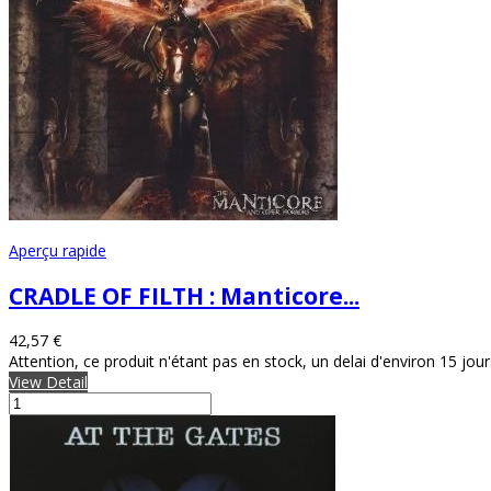
Aperçu rapide
CRADLE OF FILTH : Manticore...
42,57 €
Attention, ce produit n'étant pas en stock, un delai d'environ 15 jou
View Detail