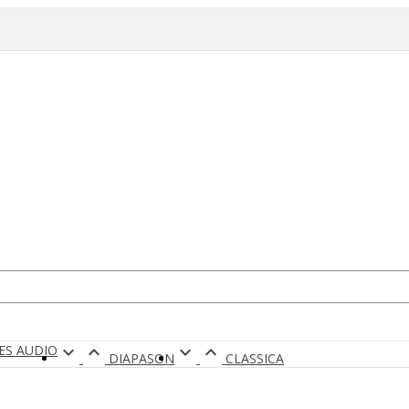
RES AUDIO




DIAPASON
CLASSICA