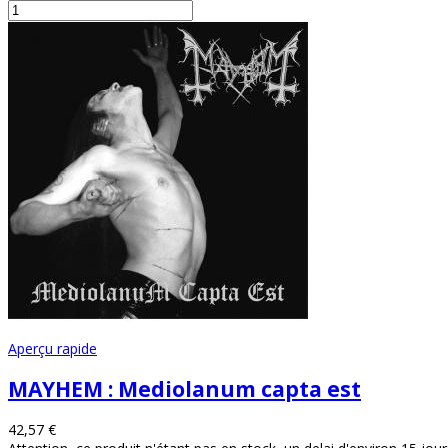
Aperçu rapide
MAYHEM : Mediolanum capta est
42,57 €