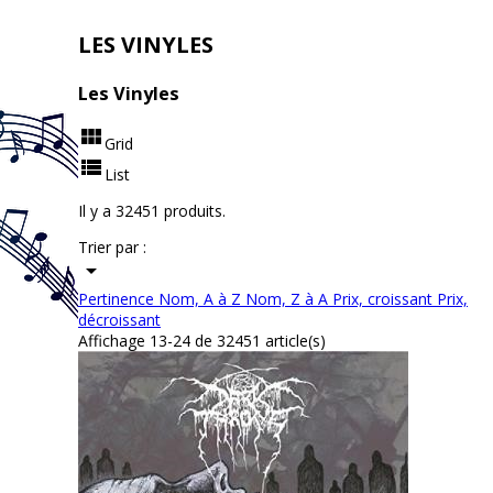
LES VINYLES
Les Vinyles

Grid

List
Il y a 32451 produits.
Trier par :

Pertinence
Nom, A à Z
Nom, Z à A
Prix, croissant
Prix,
décroissant
Affichage 13-24 de 32451 article(s)