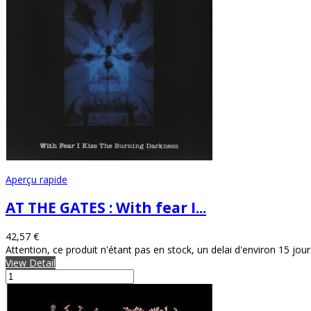
Aperçu rapide
AT THE GATES : With fear I...
42,57 €
Attention, ce produit n'étant pas en stock, un delai d'environ 15 jou
View Detail