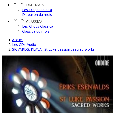


DIAPASON
Les Diapason d'Or
Diapason du mois


CLASSICA
Les Chocs Classica
Classica du mois
Accueil
Les CDs Audio
SIGVARDS. KLAVA : St Luke passion : sacred works