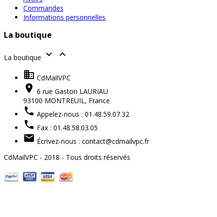
Commandes
Informations personnelles
La boutique


La boutique

CdMailVPC

6 rue Gaston LAURIAU
93100 MONTREUIL,
France

Appelez-nous :
01.48.59.07.32

Fax :
01.48.58.03.05

Écrivez-nous :
contact@cdmailvpc.fr
CdMailVPC - 2018 - Tous droits réservés